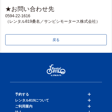
★お問い合わせ先
0594-22-1616
（レンタル819桑名／サンビシモータース株式会社）
戻る
予約する
レンタル819について
バイクを探す
ご利用案内
店舗を探す
料金表