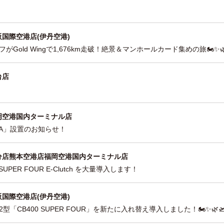
阪国際空港店(伊丹空港)
Gold Wingで1,676km走破！絶景＆マンホールカード集めの旅🏍️✨🌿
台店
岡空港国内ターミナル店
CHA」設置のお知らせ！
分店
熊本空港店
福岡空港国内ターミナル店
SUPER FOUR E-Clutch を大量導入します！
阪国際空港店(伊丹空港)
型「CB400 SUPER FOUR」を新たに入れ替え導入しました！🏍️✨🌿