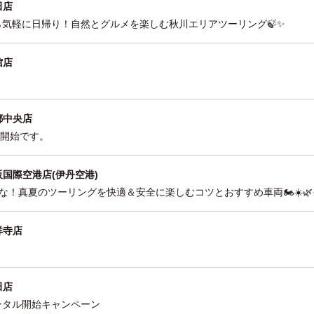
田店
京から気軽に日帰り！自然とグルメを楽しむ秋川エリアツーリング🍃✨
館店
都中央店
ンタル開始です。
阪国際空港店(伊丹空港)
な！真夏のツーリングを快適＆安全に楽しむコツとおすすめ車両🏍️☀️🌿
祥寺店
田店
 レンタル開始キャンペーン