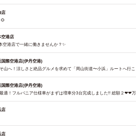
飾店
🌻
本空港店
9熊本空港店で一緒に働きませんか？✨
阪国際空港店(伊丹空港)
こそ山へ！涼しさと絶品グルメを求めて「周山街道〜小浜」ルートへ行こう🏍
阪国際空港店(伊丹空港)
適！フルパニア仕様車がまずは増車分3台完成しました!! 総額２❤❤万投資
浜店
浜店