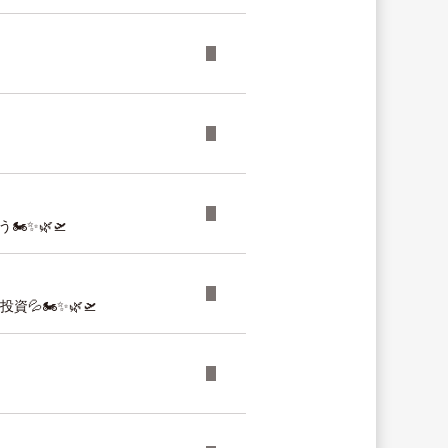
️✨🌿🛫
🏍️✨🌿🛫