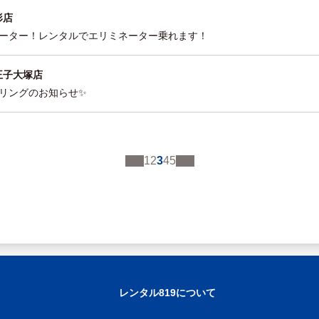
形店
ーター！レンタルでエリミネーター乗れます！
王子大塚店
リングのお知らせ✨
1
2
3
4
5
レンタル819について