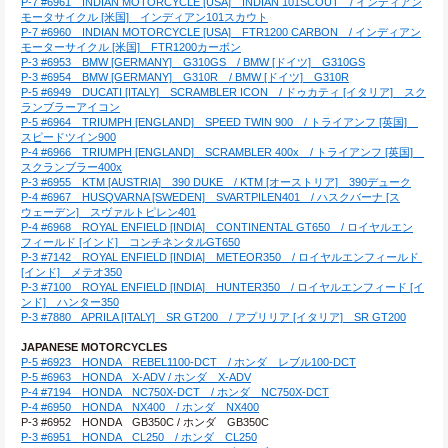
P-7 #6961　INDIAN MOTORCYCLE [USA]　INDIAN 101SCOUT　/ インディアン
モータサイクル [米国]　インディアン101スカウト
P-7 #6960　INDIAN MOTORCYCLE [USA]　FTR1200 CARBON　/ インディアン
モーターサイクル [米国]　FTR1200カーボン
P-3 #6953　BMW [GERMANY]　G310GS　/ BMW [ドイツ]　G310GS
P-3 #6954　BMW [GERMANY]　G310R　/ BMW [ドイツ]　G310R
P-5 #6949　DUCATI [ITALY]　SCRAMBLER ICON　/ ドゥカティ [イタリア]　スク
ランブラーアイコン
P-5 #6964　TRIUMPH [ENGLAND]　SPEED TWIN 900　/ トライアンフ [英国]　
スピードツイン900
P-4 #6966　TRIUMPH [ENGLAND]　SCRAMBLER 400x　/ トライアンフ [英国]　
スクランブラー400x
P-3 #6955　KTM [AUSTRIA]　390 DUKE　/ KTM [オーストリア]　390デューク
P-4 #6967　HUSQVARNA [SWEDEN]　SVARTPILEN401　/ ハスクバーナ [ス
ウェーデン]　スヴァルトピレン401
P-4 #6968　ROYAL ENFIELD [INDIA]　CONTINENTAL GT650　/ ロイヤルエン
フィールド [インド]　コンチネンタルGT650
P-3 #7142　ROYAL ENFIELD [INDIA]　METEOR350　/ ロイヤルエンフィールド 
[インド]　メテオ350
P-3 #7100　ROYAL ENFIELD [INDIA]　HUNTER350　/ ロイヤルエンフィード [イ
ンド]　ハンター350
P-3 #7880　APRILA [ITALY]　SR GT200　/ アプリリア [イタリア]　SR GT200
JAPANESE MOTORCYCLES
P-5 #6923　HONDA　REBEL1100-DCT　/ ホンダ　レブル100-DCT
P-5 #6963　HONDA　X-ADV / ホンダ　X-ADV
P-4 #7194　HONDA　NC750X-DCT　/ ホンダ　NC750X-DCT
P-4 #6950　HONDA　NX400　/ ホンダ　NX400
P-3 #6952　HONDA　GB350C / ホンダ　GB350C
P-3 #6951　HONDA　CL250　/ ホンダ　CL250