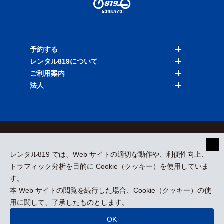
予約する
レンタル819について
バイクを探す
ご利用案内
店舗を探す
料金表
法人
予約履歴
保険と補償
ご利用ガイド
お知らせ
よくある質問
法人向けサービス
加盟ご希望の方
会員規約
プライバシーポリシー
貸渡約款
特定商取引
運営会社
レンタル819 では、Web サイトの適切な動作や、利便性向上、
採用情報
プレスリリース
トラフィック分析を目的に Cookie（クッキー）を使用していま
す。
本 Web サイトの閲覧を続行した場合、Cookie（クッキー）の使
kizuki Rental Service © All Rights Reserved.
用に関して、了承したものとします。
OK