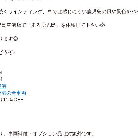
続くワインディング、車では感じにくい鹿児島の風や景色をバ
児島空港店で「走る鹿児島」を体験して下さい👍
ます😊
どうぞ♪
4
4
空港
空港の全車両
15％OFF
り、車両補償・オプション品は対象外です。