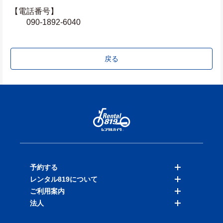
【電話番号】
　　090-1892-6040
戻る
予約する
レンタル819について
バイクを探す
ご利用案内
店舗を探す
料金表
法人
予約履歴
保険と補償
ご利用ガイド
お知らせ
よくある質問
法人向けサービス