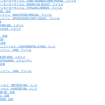
ディアンモーターサイクル　CHIEF BOBBER DARK HORSE　アメリカ
ディアンモーターサイクル　INDIAN 101 SCOUT　アメリカ
ンディアンモーターサイクル　FTR1200 CARBON　アメリカ
00SX　日本
ダビッドソン　NIGHTSTER SPECIAL　アメリカ
ダビッドソン　SPORTSTER FORTY EIGHT　アメリカ
本
 TWIN 900　イギリス
ER ICON　イタリア
CT　日本
日本
0　日本
ヤルエンフィールド　CONTINENTAL GT650　インド
ーダビッドソン　X500　アメリカ
BLER 400X　イギリス
ARTPILEN401　スウェーデン
　日本
ーダビッドソン　X350　アメリカ
ンフィールド　METEOR 350　インド
ンフィールド　HUNTER 350　インド
25R SE　日本
 S1　日本
HERPA　日本