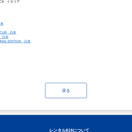
LICA　イタリア
日本
R CUB　日本
0　日本
INAL EDITION　日本
戻る
レンタル819について