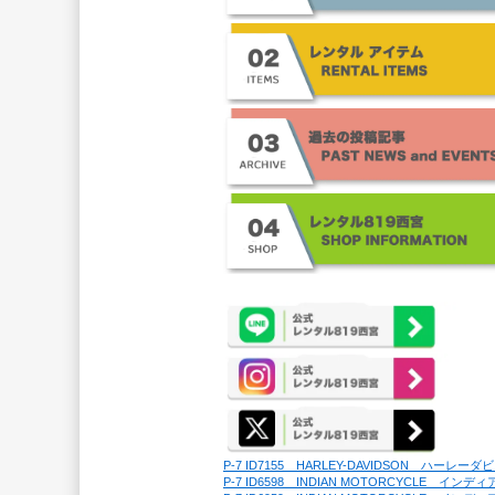
P-7 ID7155　HARLEY-DAVIDSON　ハーレ
P-7 ID6598　INDIAN MOTORCYCLE　イ