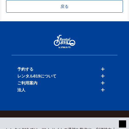
戻る
予約する
レンタル819について
バイクを探す
ご利用案内
店舗を探す
料金表
法人
予約履歴
保険と補償
ご利用ガイド
お知らせ
よくある質問
法人向けサービス
加盟ご希望の方
会員規約
プライバシーポリシー
貸渡約款
特定商取引
運営会社